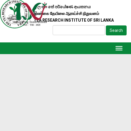
ශ්‍රී ලංකා තේ පර්යේෂණ ආයතනය
இலங்கை தேயிலை ஆராய்ச்சி நிறுவனம்
TEA RESEARCH INSTITUTE OF SRI LANKA
Search